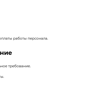
 оплаты работы персонала.
ение
ьное требование.
ы.