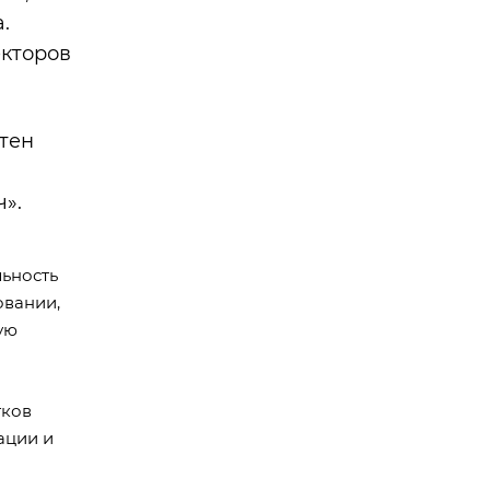
.
екторов
тен
».
льность
овании,
ую
тков
ации и