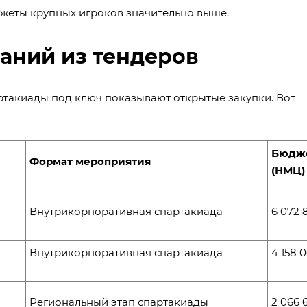
джеты крупных игроков значительно выше.
аний из тендеров
ртакиады под ключ показывают открытые закупки. Вот
Бюдж
Формат мероприятия
(НМЦ)
Внутрикорпоративная спартакиада
6 072 
Внутрикорпоративная спартакиада
4 158 
Региональный этап спартакиады
2 066 