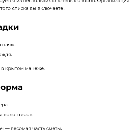
уется из нескольких ключевых блоков. Организация
того списка вы включаете .
адки
 пляж.
ождя.
 в крытом манеже.
форма
ера.
я волонтеров.
ч — весомая часть сметы.