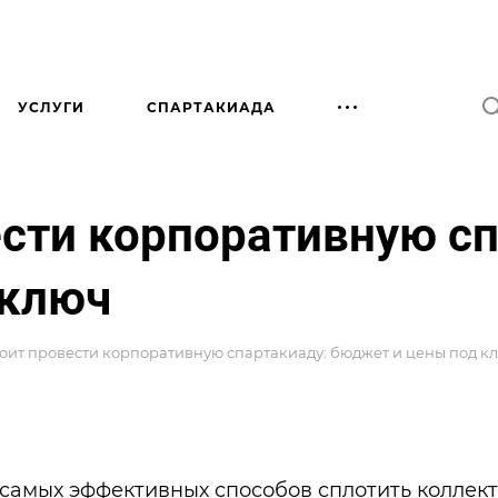
УСЛУГИ
СПАРТАКИАДА
ести корпоративную с
 ключ
тоит провести корпоративную спартакиаду: бюджет и цены под к
самых эффективных способов сплотить коллект