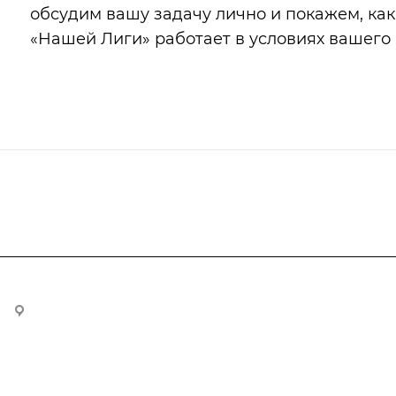
обсудим вашу задачу лично и покажем, как
«Нашей Лиги» работает в условиях вашего 
109428, г Москва, Рязанский проспект., д. 8А, стр. 1, оф. 610