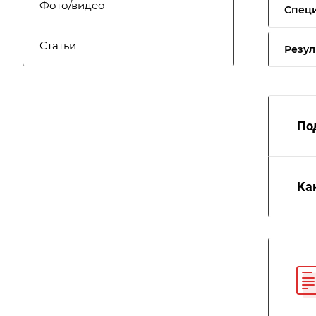
Фото/видео
Специ
Статьи
Резул
По
Ка