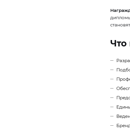
Награжд
дипломы
становя
Что
Разра
Подбо
Профе
Обесп
Предо
Едины
Веден
Бренд