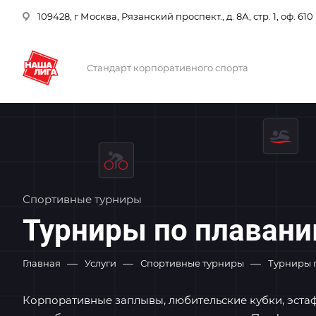
109428, г Москва, Рязанский проспект., д. 8А, стр. 1, оф. 610
Стандарт корпоративного спорта
Спортивные турниры
Турниры по плаван
—
—
—
Главная
Услуги
Спортивные турниры
Турниры 
Корпоративные заплывы, любительские кубки, эстаф