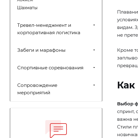
Шахматы
Плавани
условиях
Тревел-менеджмент и
видам. З
корпоративная логистика
не прете
Забеги и марафоны
Кроме то
заплыво
превраща
Спортивные соревнования
Как
Сопровождение
мероприятий
Выбор ф
спринт,
важна не
Стили пл
новичка