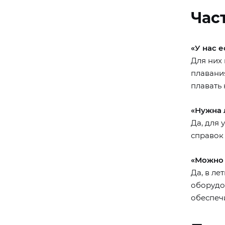
Час
«У нас 
Для них 
плавания
плавать 
«Нужна 
Да, для
справок
«Можно 
Да, в ле
оборудо
обеспечи