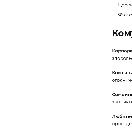
Церем
Фото-
Ком
Корпора
здоровь
Компани
огранич
Семейн
заплывы
Любител
проведе