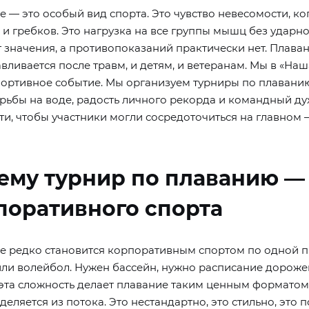
 — это особый вид спорта. Это чувство невесомости, ког
и гребков. Это нагрузка на все группы мышц без ударной
 значения, а противопоказаний практически нет. Плавани
вливается после травм, и детям, и ветеранам. Мы в «Наш
ортивное событие. Мы организуем турниры по плаванию, 
орьбы на воде, радость личного рекорда и командный ду
ти, чтобы участники могли сосредоточиться на главном 
ему турнир по плаванию — 
поративного спорта
е редко становится корпоративным спортом по одной пр
или волейбол. Нужен бассейн, нужно расписание дорожек
эта сложность делает плавание таким ценным форматом.
деляется из потока. Это нестандартно, это стильно, это 