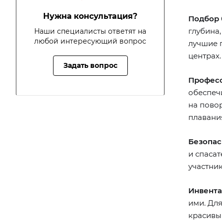
Нужна консультация?
Подбор 
глубина,
Наши специалисты ответят на
любой интересующий вопрос
лучшие 
центрах
Задать вопрос
Професс
обеспечи
на пово
плавания
Безопас
и спаса
участни
Инвента
ими. Дл
красивый