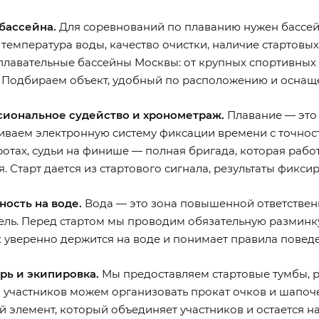
бассейна.
Для соревнований по плаванию нужен бассейн
 температура воды, качество очистки, наличие стартовых
плавательные бассейны Москвы: от крупных спортивных
. Подбираем объект, удобный по расположению и осна
иональное судейство и хронометраж.
Плавание — это 
ваем электронную систему фиксации времени с точность
ротах, судьи на финише — полная бригада, которая раб
. Старт дается из стартового сигнала, результаты фикс
ность на воде.
Вода — это зона повышенной ответствен
тель. Перед стартом мы проводим обязательную разминку
к уверенно держится на воде и понимает правила поведе
рь и экипировка.
Мы предоставляем стартовые тумбы, р
я участников можем организовать прокат очков и шапоч
 элемент, который объединяет участников и остается на