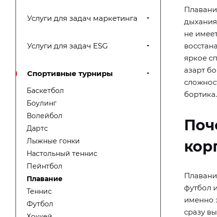
Плавание
Услуги для задач маркетинга
дыхания 
не имеет
Услуги для задач ESG
восстана
яркое сп
азарт б
Спортивные турниры
сложнос
Баскетбол
бортика.
Боулинг
Волейбол
Поч
Дартс
Лыжные гонки
кор
Настольный теннис
Пейнтбол
Плавани
Плавание
футбол 
Теннис
именно 
Футбол
сразу вы
Хоккей