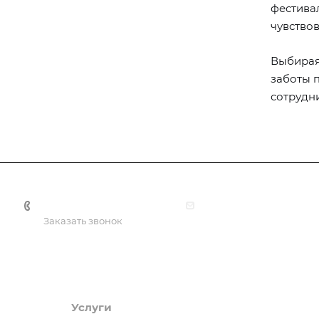
фестива
чувство
Выбирая
заботы 
сотрудн
+7(499) 322-30-50
info@nashaliga.ru
Заказать звонок
Услуги