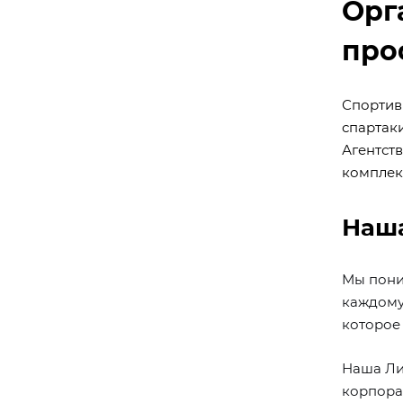
Орг
про
Спортив
спартак
Агентст
комплек
Наша
Мы пони
каждому 
которое 
Наша Ли
корпора