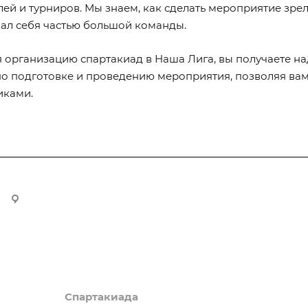
лей и турниров. Мы знаем, как сделать мероприятие зр
вал себя частью большой команды.
 организацию спартакиад в Наша Лига, вы получаете на
по подготовке и проведению мероприятия, позволяя ва
иками.
109428, г Москва, Рязанский проспект., д. 8А, стр. 1, оф. 610
Спартакиада
Стандарт