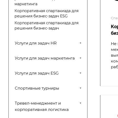
маркетинга
Корпоративная спартакиада для
решения бизнес-задач ESG
Спа
Корпоративная спартакиада для
Ко
решения бизнес-задач
би
Услуги для задач HR
Не 
мех
выя
Услуги для задач маркетинга
ком
раб
Услуги для задач ESG
Спортивные турниры
Тревел-менеджмент и
корпоративная логистика