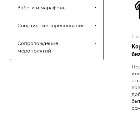
Забеги и марафоны
Спортивные соревнования
Спа
Сопровождение
Ко
мероприятий
би
Пр
инс
отв
вов
доб
быт
ос