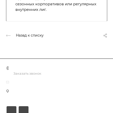
сезонных корпоративов или регулярных
внутренних лиг.
Назад к списку
+7(499) 322-30-50
Заказать звонок
info@nashaliga.ru
109428, г Москва, Рязанский проспект., д. 8А, стр. 1, оф.
610