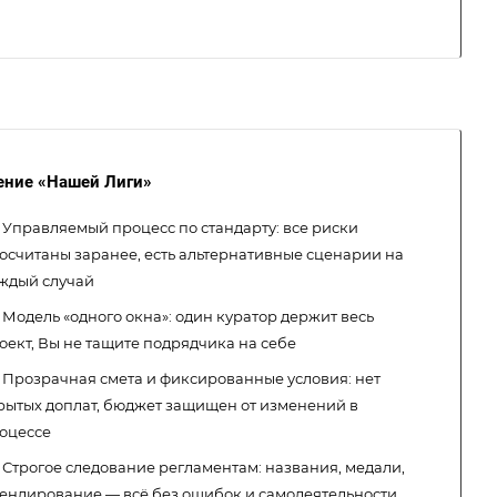
ение «Нашей Лиги»
Управляемый процесс по стандарту: все риски
осчитаны заранее, есть альтернативные сценарии на
ждый случай
Модель «одного окна»: один куратор держит весь
оект, Вы не тащите подрядчика на себе
Прозрачная смета и фиксированные условия: нет
рытых доплат, бюджет защищен от изменений в
оцессе
Строгое следование регламентам: названия, медали,
ендирование — всё без ошибок и самодеятельности