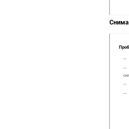
Снимае
Проб
си