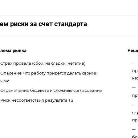
м риски за счет стандарта
лема рынка
Реш
Страх провала (сбои, накладки, негатив)
пр
Опасение, что работу придется делать своими
ка
лами
Ограничения бюджета и сложные согласования
пр
Риск несоответствия результата ТЗ
ск
пр
бр