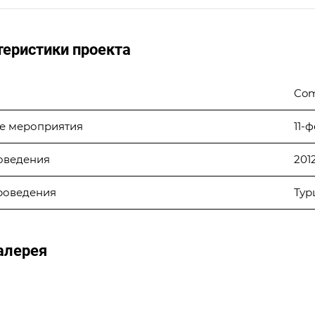
теристики проекта
Com
е мероприятия
11-
оведения
201
роведения
Тур
алерея