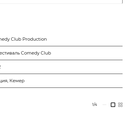
edy Club Production
фестиваль Comedy Club
2
ция, Кемер
1/4
—