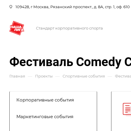
109428, г Москва, Рязанский проспект., д. 8А, стр. 1, оф. 610
Стандарт корпоративного спорта
Фестиваль Comedy C
—
—
—
Главная
Проекты
Спортивные события
Фестива
Корпоративные события
Маркетинговые события