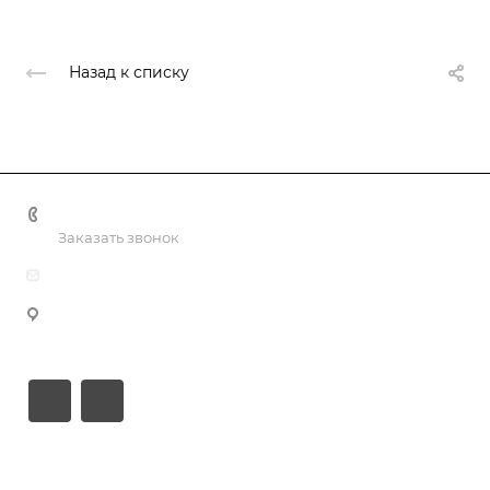
Назад к списку
+7(499) 322-30-50
Заказать звонок
info@nashaliga.ru
109428, г Москва, Рязанский проспект., д. 8А, стр. 1, оф.
610
Услуги