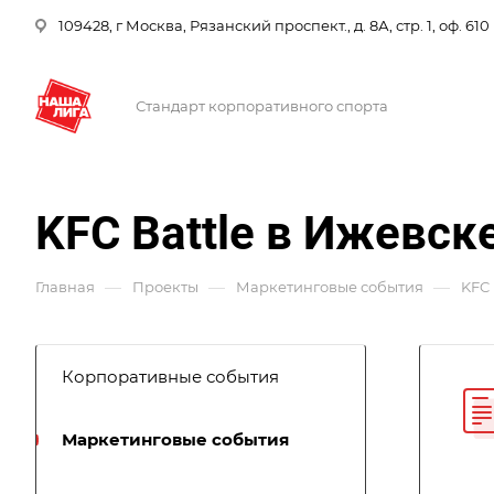
109428, г Москва, Рязанский проспект., д. 8А, стр. 1, оф. 610
Стандарт корпоративного спорта
KFC Battle в Ижевск
—
—
—
Главная
Проекты
Маркетинговые события
KFC 
Корпоративные события
Маркетинговые события