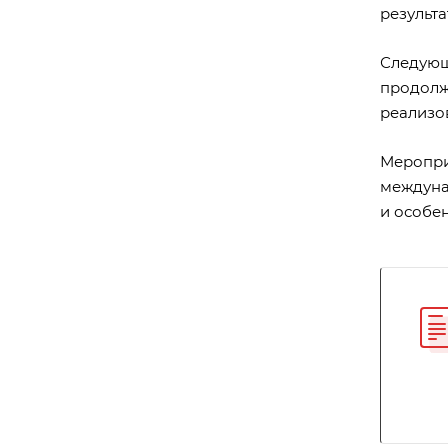
результа
Следующ
продолж
реализо
Меропри
междуна
и особе