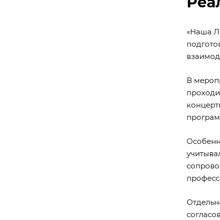
Реа
«Наша Л
подгото
взаимод
В мероп
проходи
концерт
програм
Особенн
учитыва
сопрово
професс
Отдельн
согласо