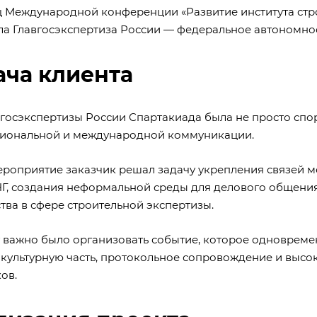
ц Международной конференции «Развитие института стр
ла Главгосэкспертиза России — федеральное автономн
ача клиента
вгосэкспертизы России Спартакиада была не просто сп
иональной и международной коммуникации.
ероприятие заказчик решал задачу укрепления связей 
НГ, создания неформальной среды для делового общени
тва в сфере строительной экспертизы.
 важно было организовать событие, которое одновреме
, культурную часть, протокольное сопровождение и выс
ов.