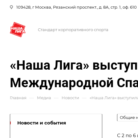
109428, г Москва, Рязанский проспект., д. 8А, стр. 1, оф. 610
Стандарт корпоративного спорта
«Наша Лига» выступ
Международной Спа
—
—
—
Главная
Медиа
Новости
«Наша Лига» выступил
Общие н
Новости и события
С 2 по 