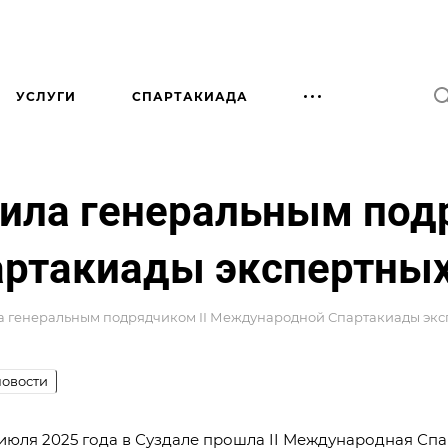
УСЛУГИ
СПАРТАКИАДА
ила генеральным подр
ртакиады экспертных
а генеральным подрядчиком II Международной Спартакиады эк
овости
6 июля 2025 года в Суздале прошла II Международная Сп