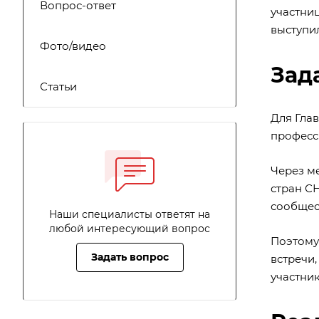
Вопрос-ответ
участни
выступи
Фото/видео
Зад
Статьи
Для Гла
професс
Через м
стран С
сообщес
Наши специалисты ответят на
любой интересующий вопрос
Поэтому
Задать вопрос
встречи
участник