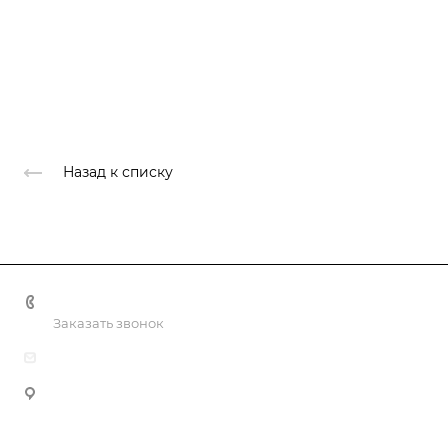
Назад к списку
+7(499) 322-30-50
Заказать звонок
info@nashaliga.ru
109428, г Москва, Рязанский проспект., д. 8А, стр. 1, оф.
610