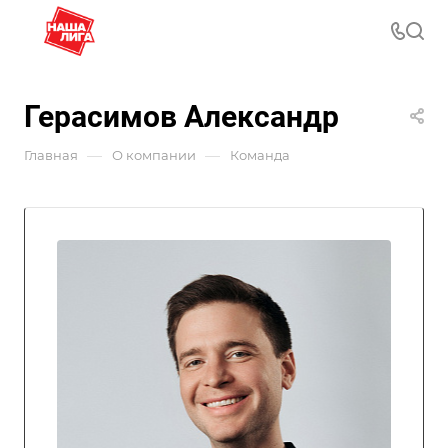
Герасимов Александр
—
—
Главная
О компании
Команда