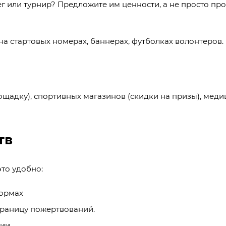
г или турнир? Предложите им ценности, а не просто про
на стартовых номерах, баннерах, футболках волонтеров.
ощадку), спортивных магазинов (скидки на призы), мед
тв
это удобно:
формах
траницу пожертвований.
ии.