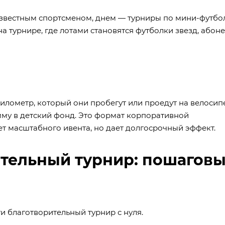
известным спортсменом, днем — турниры по мини-футбо
а турнире, где лотами становятся футболки звезд, абон
лометр, который они пробегут или проедут на велосип
мму в детский фонд. Это формат корпоративной
ет масштабного ивента, но дает долгосрочный эффект.
ительный турнир: пошагов
ти благотворительный турнир с нуля.