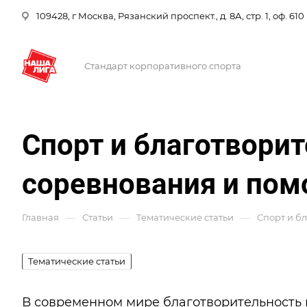
109428, г Москва, Рязанский проспект., д. 8А, стр. 1, оф. 610
Стандарт корпоративного спорта
Спорт и благотворит
соревнования и по
—
—
—
Главная
Статьи
Тематические статьи
Спорт и б
Тематические статьи
В современном мире благотворительность 