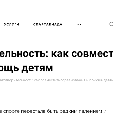
УСЛУГИ
СПАРТАКИАДА
ельность: как совмес
мощь детям
лаготворительность: как совместить соревнования и помощь детя
в спорте перестала быть редким явлением и