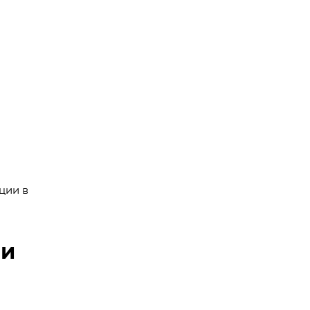
ции в
 и