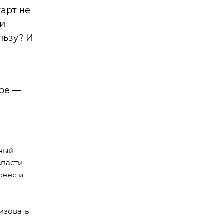
арт не
 и
льзу? И
ное —
щный
спасти
енне и
изовать