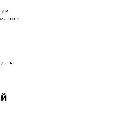
лу и
ементы в
еде за
ый