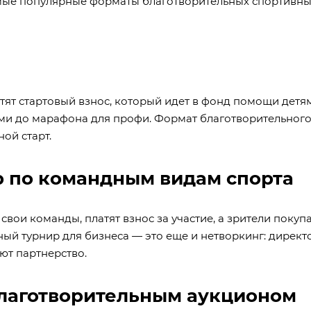
амые популярные форматы благотворительных спортивн
ят стартовый взнос, который идет в фонд помощи детям
ками до марафона для профи. Формат благотворительного
ой старт.
р по командным видам спорта
свои команды, платят взнос за участие, а зрители покуп
ый турнир для бизнеса — это еще и нетворкинг: директ
ют партнерство.
благотворительным аукционом