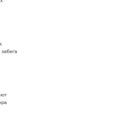
ых
.
 забега
ают
ора