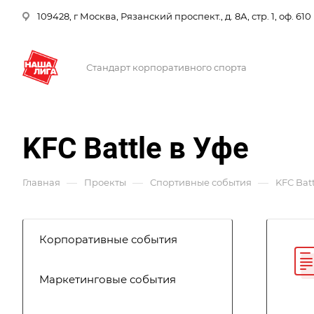
109428, г Москва, Рязанский проспект., д. 8А, стр. 1, оф. 610
Стандарт корпоративного спорта
KFC Battle в Уфе
—
—
—
Главная
Проекты
Спортивные события
KFC Batt
Корпоративные события
Маркетинговые события