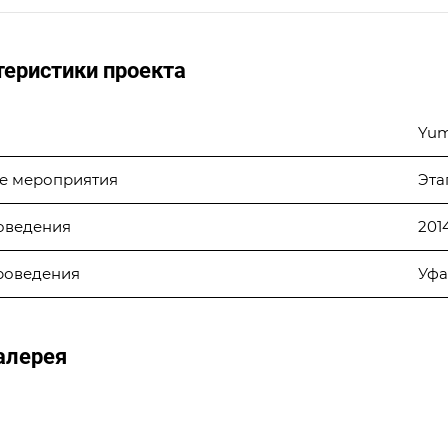
теристики проекта
Yum
е мероприятия
Эта
оведения
201
роведения
Уфа
алерея