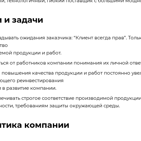
й, технологичный, гибкий поставщик с большими мощн
 и задачи
дывать ожидания заказчика: “Клиент всегда прав”. Тол
тво
емой продукции и работ.
ься от работников компании понимания их личной ответ
 повышения качества продукции и работ постоянно уве
ющего реинвестирования
 в развитие компании.
ечивать строгое соответствие производимой продукци
ности, требованиям защиты окружающей среды.
тика компании