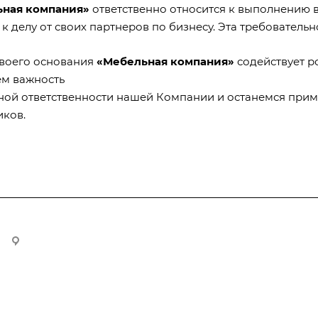
ная компания»
ответственно относится к выполнению вз
к делу от своих партнеров по бизнесу. Эта требователь
своего основания
«Мебельная компания»
содействует р
м важность
ной ответственности нашей Компании и останемся при
иков.
109428, г Москва, Рязанский проспект., д. 8А, стр. 1, оф. 610