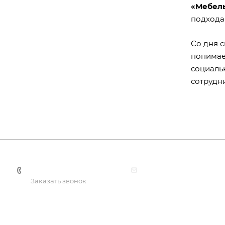
«Мебель
подхода 
Со дня 
понимае
социаль
сотрудн
+7(499) 322-30-50
info@nashaliga.ru
Заказать звонок