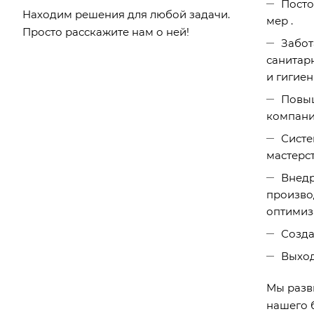
Посто
Находим решения для любой задачи.
мер .
Просто расскажите нам о ней!
Забот
санитар
и гигие
Повыш
компани
Систе
мастерст
Внедр
произво
оптимиза
Созда
Выход
Мы разв
нашего 