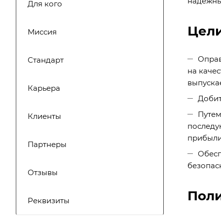
надежны
Для кого
Цели
Миссия
Оправ
Стандарт
на качес
выпуска
Карьера
Добит
Путем
Клиенты
последу
прибыли
Партнеры
Обесп
безопас
Отзывы
Поли
Реквизиты