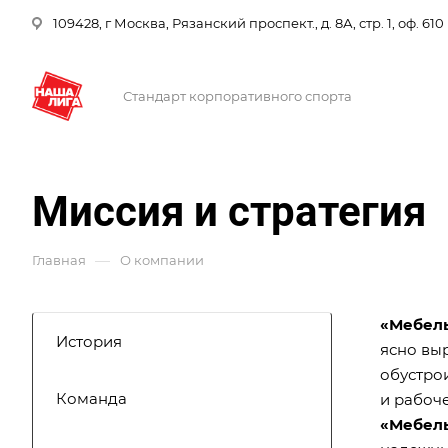
109428, г Москва, Рязанский проспект., д. 8А, стр. 1, оф. 610
Стандарт корпоративного спорта
Миссия и стратегия
—
Главная
О компании
«Мебель
История
ясно вы
обустро
Команда
и рабоч
«Мебель