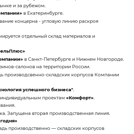
ынке и за рубежом.
омпании»
в Екатеринбурге.
ание концерна - угловую линию раскроя
мируется отдельный склад материалов и
ельПлюс»
омпании»
в Санкт-Петербурге и Нижнем Новгороде.
зинов-салонов на территории России.
дь производсвенно-складских корпусов Компании
хнология успешного бизнеса"
.
о индивидуальным проектам
«Комфорт»
.
вания.
а. Запущена вторая производственная линия.
егодня»
адь производственно — складских корпусов