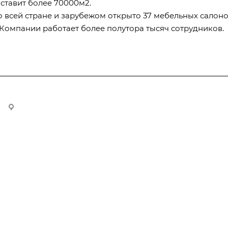
оставит более 70000м2.
о всей стране и зарубежом открыто 37 мебельных салоно
 Компании работает более полутора тысяч сотрудников.
109428, г Москва, Рязанский проспект., д. 8А, стр. 1, оф. 610
Спартакиада
Стандарт
Кейсы
Медиа
Корпоративные события
Новости и 
Маркетинговые события
Вопрос-отв