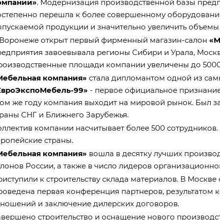
омпании»
. Модернизация производственной базы пред
остепенно перешла к более совершенному оборудованию
ыпускаемой продукции и значительно увеличить объемы
 Воронеже открыт первый фирменный магазин-салон
«М
редприятия завоевывала регионы Сибири и Урала, Москв
роизводственные площади компании увеличены до 5000
Мебельная компания»
стала дипломантом одной из са
ЕвроЭкспоМебель-99»
- первое официальное признание
том же году компания выходит на мировой рынок. Был з
траны СНГ и Ближнего Зарубежья.
оллектив компании насчитывает более 500 сотрудников.
вропейские страны.
Мебельная компания»
вошла в десятку лучших произво
лонов России, а также в число лидеров организационно
риступили к строительству склада материалов. В Москве
роведена первая конференция партнеров, результатом 
тношений и заключение дилерских договоров.
авершено строительство и оснащение нового производст