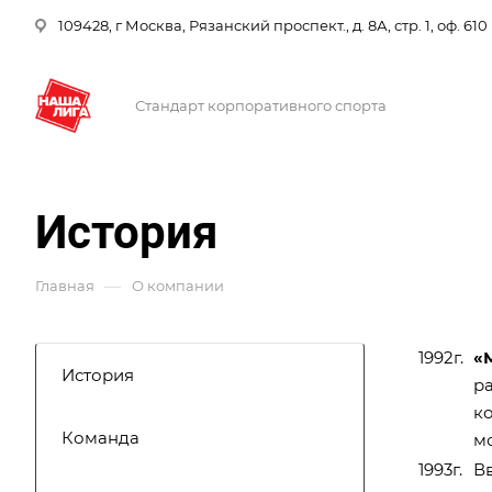
109428, г Москва, Рязанский проспект., д. 8А, стр. 1, оф. 610
Стандарт корпоративного спорта
История
—
Главная
О компании
1992г.
«
История
р
к
Команда
м
1993г.
В