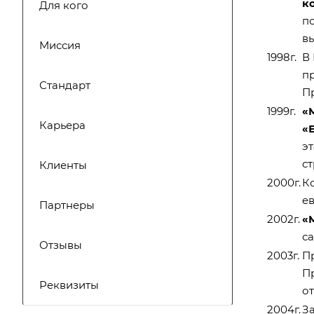
к
Для кого
п
в
Миссия
1998г.
В
п
Стандарт
П
1999г.
«
Карьера
«
э
с
Клиенты
2000г.
К
е
Партнеры
2002г.
«
са
Отзывы
2003г.
П
П
Реквизиты
о
2004г.
З