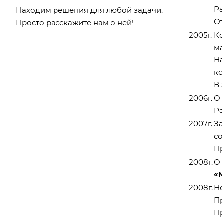
Р
Находим решения для любой задачи.
О
Просто расскажите нам о ней!
2005г.
К
м
Н
к
В
2006г.
О
Р
2007г.
З
со
П
2008г.
О
«
2008г.
Н
П
П