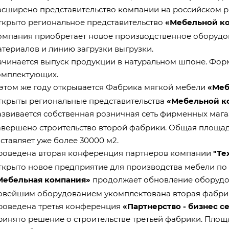
асширено представительство компании на российском р
ткрыто региональное представительство
«Мебельной к
омпания приобретает новое производственное оборудов
атериалов и линию загрузки выгрузки.
ачинается выпуск продукции в натуральном шпоне. Фор
омплектующих.
 этом же году открывается Фабрика мягкой мебели
«Меб
ткрыты региональные представительства
«Мебельной к
азвивается собственная розничная сеть фирменных мага
авершено строительство второй фабрики. Общая площа
ставляет уже более 30000 м2.
роведена вторая конференция партнеров компании
"Те
ткрыто новое предприятие для производства мебели п
Мебельная компания»
продолжает обновление оборудо
овейшим оборудованием укомплектована вторая фабрик
роведена третья конференция
«Партнерство - бизнес с
ринято решение о строительстве третьей фабрики. Площ