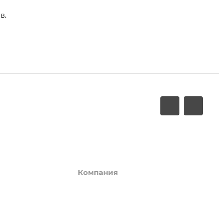
в.
Компания
события
История
ет
Команда